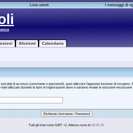
Lista utenti
I messaggi di og
li
cenza
nsioni
Aforismi
Calendario
i tuoi dati di accesso (username o password), puoi utilizzare l'apposita funzione di recupero.
 e-mail utilizzato durante la fase di registrazione dove ti saranno inviate le istruzioni necessarie 
Tutti gli orari sono GMT +2. Adesso sono le
08.58.35
.