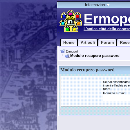
Informazioni
Ermopo
L'antica città della conos
Home
Articoli
Forum
Rece
Ermopoli
Modulo recupero password
Modulo recupero password
Se hai dimenticato 
inserire l'indirizzo
reset.
Indirizzo e-mail: