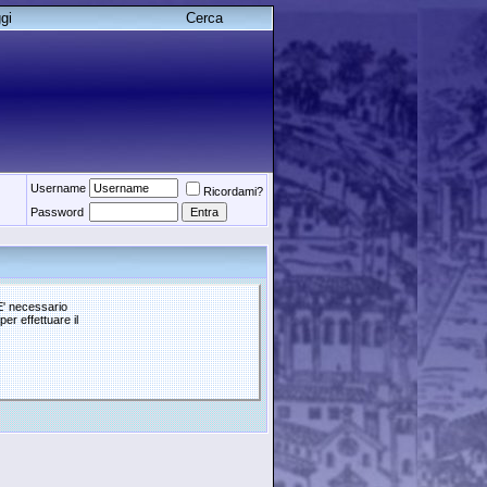
gi
Cerca
Username
Ricordami?
Password
 E' necessario
per effettuare il