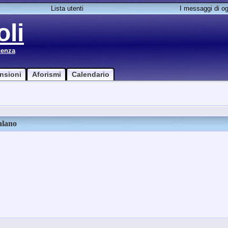
Lista utenti
I messaggi di og
li
cenza
nsioni
Aforismi
Calendario
alano