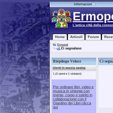
Informazioni
Ermopo
L'antica città della conos
Home
Articoli
Forum
Rece
Ermopoli
Ci segnalano
Riepilogo Veloce
Ci segn
Utenti in questa pagina
1 (0 utenti e 1 visitatori)
Per ordinare libri, video e
musica in sintonia con
mente, corpo e spirito in
collaborazione con il
Giardino dei Libri clicca
qui