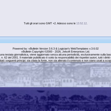
Tutti gli orari sono GMT +2. Adesso sono le
13.52.12
.
Powered by: vBulletin Version 3.6.3 & Logician's WebTemplates v.3.6.02
vBulletin Copyright ©2000 - 2026, Jelsoft Enterprises Ltd.
una testata giornalistica, viene aggiornato senza alcuna periodicità, esclusivamente sulla base 
. n. 62 del 2001. Il materiale pubblicato è sotto la responsabilità dei rispettivi autori, tutti i dirit
tati i seguenti principi: sia citata la fonte, non sia alterato il contenuto e non siano usati a sc