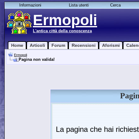
Informazioni
Lista utenti
Cerca
Ermopoli
L'antica città della conoscenza
Home
Articoli
Forum
Recensioni
Aforismi
Calen
Ermopoli
Pagina non valida!
Pagin
La pagina che hai richies