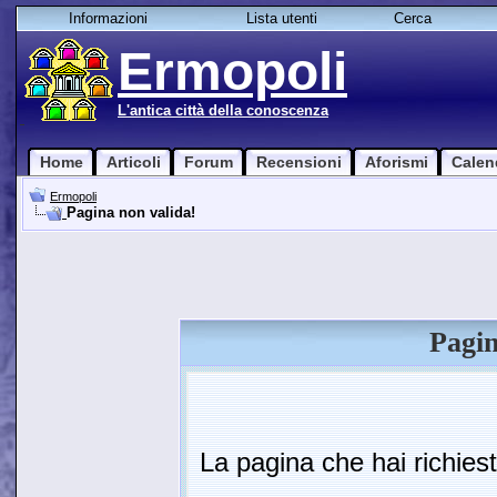
Informazioni
Lista utenti
Cerca
Ermopoli
L'antica città della conoscenza
Home
Articoli
Forum
Recensioni
Aforismi
Calen
Ermopoli
Pagina non valida!
Pagin
La pagina che hai richies