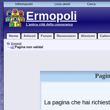
Informazioni
Lista utenti
Cerca
Ermopoli
L'antica città della conoscenza
Home
Articoli
Forum
Recensioni
Aforismi
Calen
Ermopoli
Pagina non valida!
Pagin
La pagina che hai richies