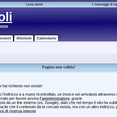
Lista utenti
I messaggi di og
li
cenza
nsioni
Aforismi
Calendario
Pagina non valida!
 hai richiesto non esiste!
o l'indirizzo a a mano ricontrollalo, se invece sei arrivato/a attraverso u
errato per favore avvisa
l'amministratore
, grazie
to/a da un ilnk esterno (es. Google), dato che nel tempo il sito ha subit
facile che il contenuto da te cercato esista, ma con un altro indirizzo,
e di ricerca interno