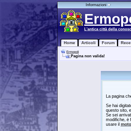
Informazioni
Ermopo
L'antica città della conos
Home
Articoli
Forum
Rece
Ermopoli
Pagina non valida!
La pagina che
Se hai digitat
questo sito, 
Se sei arriva
modifiche, è 
usare il
motor