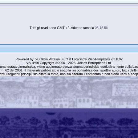
Tutti gli orari sono GMT +2. Adesso sono le
03.15.56
.
Powered by: vBulletin Version 3.6.3 & Logician's WebTemplates v.3.6.02
vBulletin Copyright ©2000 - 2026, Jelsoft Enterprises Ltd.
una testata giornalistica, viene aggiornato senza alcuna periodicità, esclusivamente sulla base 
. n. 62 del 2001. Il materiale pubblicato è sotto la responsabilità dei rispettivi autori, tutti i dirit
tati i seguenti principi: sia citata la fonte, non sia alterato il contenuto e non siano usati a sc