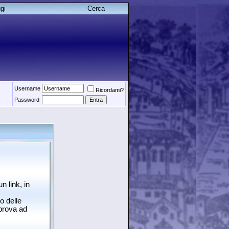
gi
Cerca
Username
Ricordami?
Password
n link, in
o delle
 prova ad