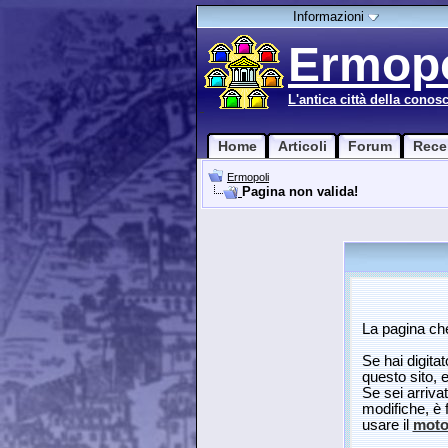
Informazioni
Ermopo
L'antica città della conos
Home
Articoli
Forum
Rece
Ermopoli
Pagina non valida!
La pagina che
Se hai digitat
questo sito, 
Se sei arriva
modifiche, è 
usare il
motor