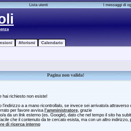
Lista utenti
I messaggi di og
li
cenza
nsioni
Aforismi
Calendario
Pagina non valida!
 hai richiesto non esiste!
o l'indirizzo a a mano ricontrollalo, se invece sei arrivato/a attraverso u
errato per favore avvisa
l'amministratore
, grazie
to/a da un ilnk esterno (es. Google), dato che nel tempo il sito ha subit
facile che il contenuto da te cercato esista, ma con un altro indirizzo,
e di ricerca interno