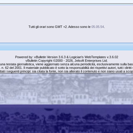
Tutti gli orari sono GMT +2. Adesso sono le
05.05.54
.
Powered by: vBulletin Version 3.6.3 & Logician's WebTemplates v.3.6.02
vBulletin Copyright ©2000 - 2026, Jelsoft Enterprises Ltd.
una testata giornalistica, viene aggiornato senza alcuna periodicità, esclusivamente sulla base 
. n. 62 del 2001. Il materiale pubblicato è sotto la responsabilità dei rispettivi autori, tutti i dirit
tati i seguenti principi: sia citata la fonte, non sia alterato il contenuto e non siano usati a sc