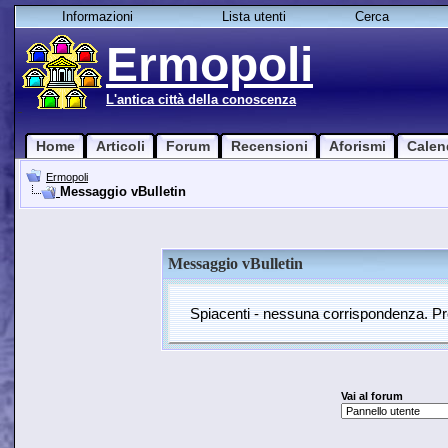
Informazioni
Lista utenti
Cerca
Ermopoli
L'antica città della conoscenza
Home
Articoli
Forum
Recensioni
Aforismi
Calen
Ermopoli
Messaggio vBulletin
Messaggio vBulletin
Spiacenti - nessuna corrispondenza. Pro
Vai al forum