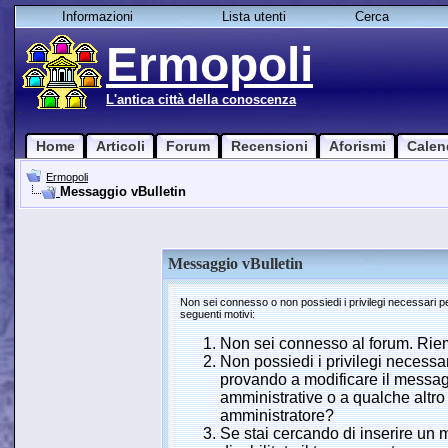
Informazioni
Lista utenti
Cerca
Ermopoli
L'antica città della conoscenza
Home
Articoli
Forum
Recensioni
Aforismi
Calen
Ermopoli
Messaggio vBulletin
Messaggio vBulletin
Non sei connesso o non possiedi i privilegi necessari 
seguenti motivi:
Non sei connesso al forum. Riemp
Non possiedi i privilegi necessa
provando a modificare il messagg
amministrative o a qualche altro 
amministratore?
Se stai cercando di inserire un 