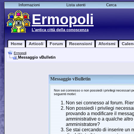
Informazioni
Lista utenti
Cerca
Ermopoli
L'antica città della conoscenza
Home
Articoli
Forum
Recensioni
Aforismi
Calen
Ermopoli
Messaggio vBulletin
Messaggio vBulletin
Non sei connesso o non possiedi i privilegi necessari 
seguenti motivi:
Non sei connesso al forum. Riemp
Non possiedi i privilegi necessa
provando a modificare il messagg
amministrative o a qualche altro 
amministratore?
Se stai cercando di inserire un 